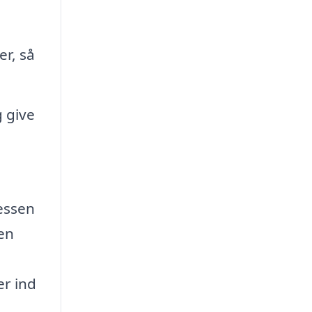
er, så
 give
essen
 en
r ind