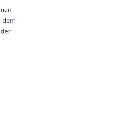
 men
ad dem
 der