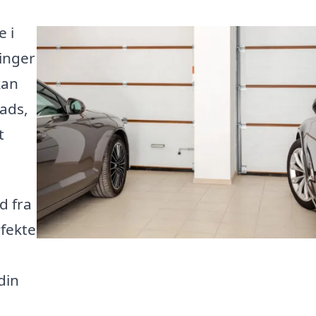
 i
inger
kan
ads,
t
d fra
rfekte
din