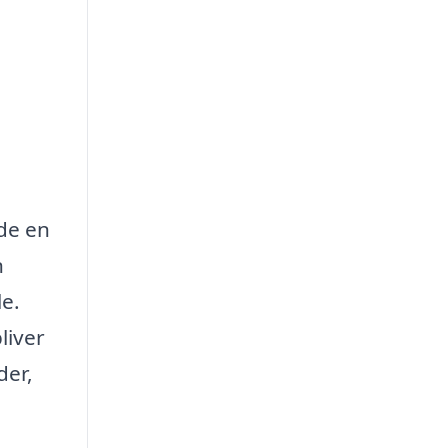
yde en
n
e.
liver
der,