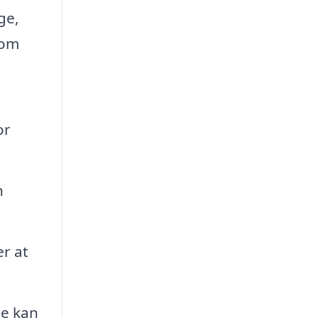
ge,
 om
or
n
r at
ge kan