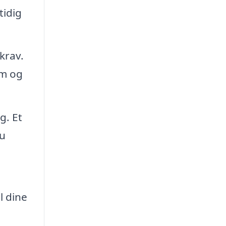
tidig
krav.
om og
g. Et
du
l dine