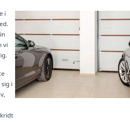
 i
ed.
in
 vi
ig.
te
sig i
v,
kridt