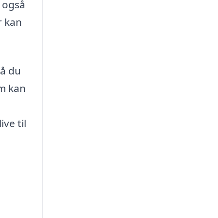
e også
r kan
så du
rm kan
ve til