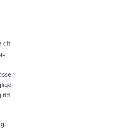
 dit
ige
asser
lige
 tid
ng.