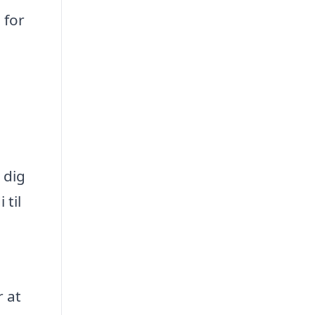
 for
 dig
 til
 at