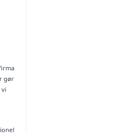
 firma
r gør
 vi
ionel