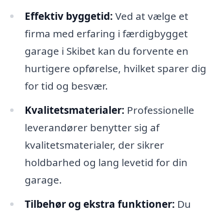
Effektiv byggetid:
Ved at vælge et
firma med erfaring i færdigbygget
garage i Skibet kan du forvente en
hurtigere opførelse, hvilket sparer dig
for tid og besvær.
Kvalitetsmaterialer:
Professionelle
leverandører benytter sig af
kvalitetsmaterialer, der sikrer
holdbarhed og lang levetid for din
garage.
Tilbehør og ekstra funktioner:
Du