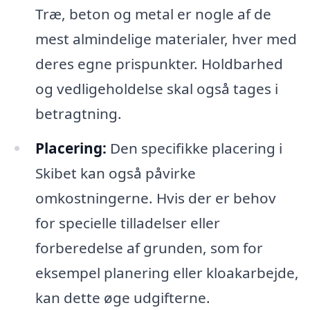
Træ, beton og metal er nogle af de
mest almindelige materialer, hver med
deres egne prispunkter. Holdbarhed
og vedligeholdelse skal også tages i
betragtning.
Placering:
Den specifikke placering i
Skibet kan også påvirke
omkostningerne. Hvis der er behov
for specielle tilladelser eller
forberedelse af grunden, som for
eksempel planering eller kloakarbejde,
kan dette øge udgifterne.