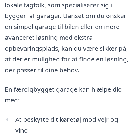
lokale fagfolk, som specialiserer sig i
byggeri af garager. Uanset om du ønsker
en simpel garage til bilen eller en mere
avanceret løsning med ekstra
opbevaringsplads, kan du være sikker på,
at der er mulighed for at finde en løsning,
der passer til dine behov.
En færdigbygget garage kan hjælpe dig
med:
At beskytte dit køretøj mod vejr og
vind