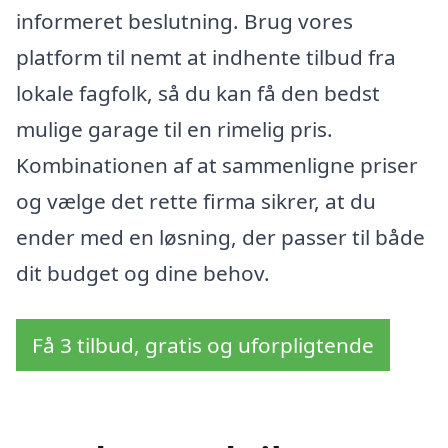
informeret beslutning. Brug vores
platform til nemt at indhente tilbud fra
lokale fagfolk, så du kan få den bedst
mulige garage til en rimelig pris.
Kombinationen af ​​at sammenligne priser
og vælge det rette firma sikrer, at du
ender med en løsning, der passer til både
dit budget og dine behov.
Få 3 tilbud, gratis og uforpligtende