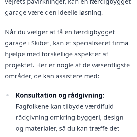
vejrets påvirkninger, kan en færdigbygget
garage være den ideelle løsning.
Når du vælger at få en færdigbygget
garage i Skibet, kan et specialiseret firma
hjælpe med forskellige aspekter af
projektet. Her er nogle af de væsentligste
områder, de kan assistere med:
Konsultation og rådgivning:
Fagfolkene kan tilbyde værdifuld
rådgivning omkring byggeri, design
og materialer, så du kan træffe det