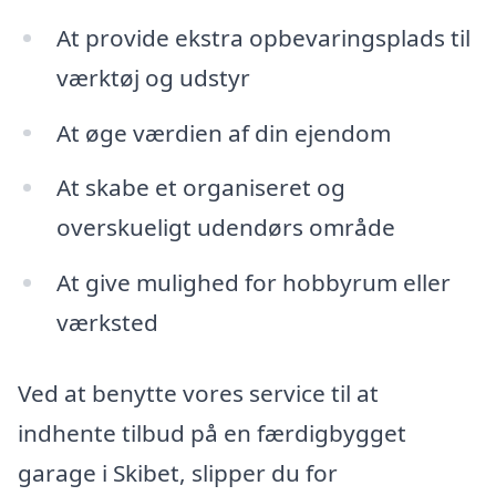
At provide ekstra opbevaringsplads til
værktøj og udstyr
At øge værdien af din ejendom
At skabe et organiseret og
overskueligt udendørs område
At give mulighed for hobbyrum eller
værksted
Ved at benytte vores service til at
indhente tilbud på en færdigbygget
garage i Skibet, slipper du for