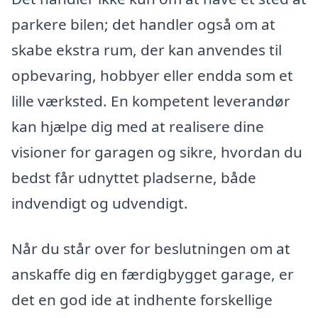
parkere bilen; det handler også om at
skabe ekstra rum, der kan anvendes til
opbevaring, hobbyer eller endda som et
lille værksted. En kompetent leverandør
kan hjælpe dig med at realisere dine
visioner for garagen og sikre, hvordan du
bedst får udnyttet pladserne, både
indvendigt og udvendigt.
Når du står over for beslutningen om at
anskaffe dig en færdigbygget garage, er
det en god ide at indhente forskellige