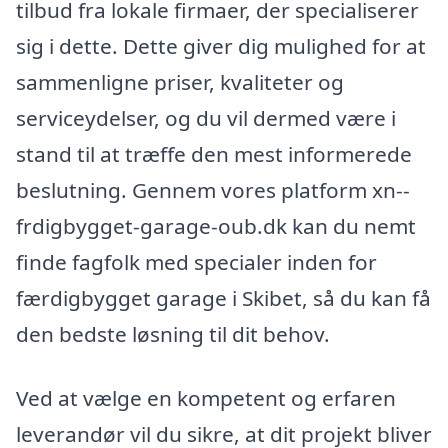
tilbud fra lokale firmaer, der specialiserer
sig i dette. Dette giver dig mulighed for at
sammenligne priser, kvaliteter og
serviceydelser, og du vil dermed være i
stand til at træffe den mest informerede
beslutning. Gennem vores platform xn--
frdigbygget-garage-oub.dk kan du nemt
finde fagfolk med specialer inden for
færdigbygget garage i Skibet, så du kan få
den bedste løsning til dit behov.
Ved at vælge en kompetent og erfaren
leverandør vil du sikre, at dit projekt bliver