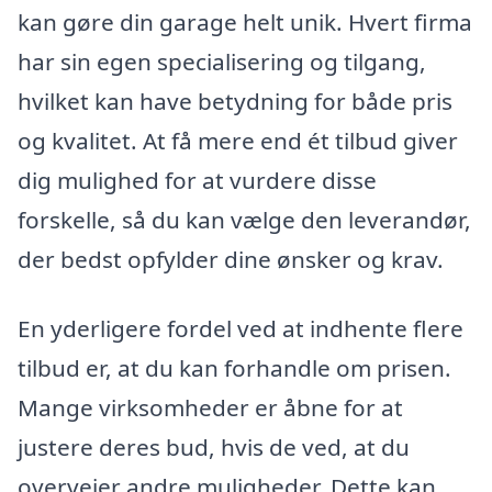
kan gøre din garage helt unik. Hvert firma
har sin egen specialisering og tilgang,
hvilket kan have betydning for både pris
og kvalitet. At få mere end ét tilbud giver
dig mulighed for at vurdere disse
forskelle, så du kan vælge den leverandør,
der bedst opfylder dine ønsker og krav.
En yderligere fordel ved at indhente flere
tilbud er, at du kan forhandle om prisen.
Mange virksomheder er åbne for at
justere deres bud, hvis de ved, at du
overvejer andre muligheder. Dette kan