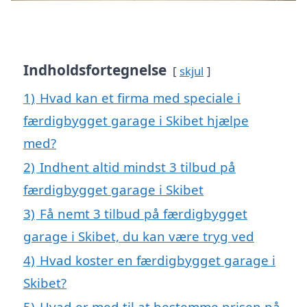
Indholdsfortegnelse
skjul
1)
Hvad kan et firma med speciale i
færdigbygget garage i Skibet hjælpe
med?
2)
Indhent altid mindst 3 tilbud på
færdigbygget garage i Skibet
3)
Få nemt 3 tilbud på færdigbygget
garage i Skibet, du kan være tryg ved
4)
Hvad koster en færdigbygget garage i
Skibet?
5)
Hvad er med til at bestemme prisen på