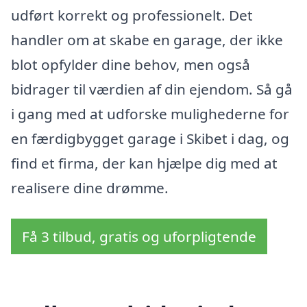
udført korrekt og professionelt. Det
handler om at skabe en garage, der ikke
blot opfylder dine behov, men også
bidrager til værdien af din ejendom. Så gå
i gang med at udforske mulighederne for
en færdigbygget garage i Skibet i dag, og
find et firma, der kan hjælpe dig med at
realisere dine drømme.
Få 3 tilbud, gratis og uforpligtende