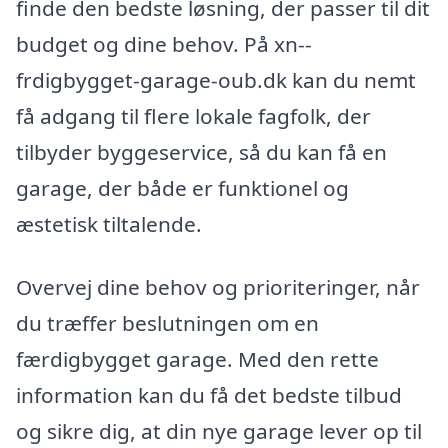
finde den bedste løsning, der passer til dit
budget og dine behov. På xn--
frdigbygget-garage-oub.dk kan du nemt
få adgang til flere lokale fagfolk, der
tilbyder byggeservice, så du kan få en
garage, der både er funktionel og
æstetisk tiltalende.
Overvej dine behov og prioriteringer, når
du træffer beslutningen om en
færdigbygget garage. Med den rette
information kan du få det bedste tilbud
og sikre dig, at din nye garage lever op til