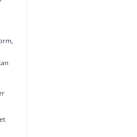
form,
e
kan
er
et