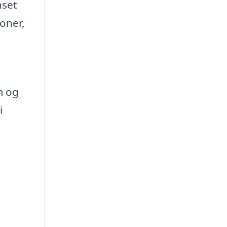
nset
oner,
m og
i