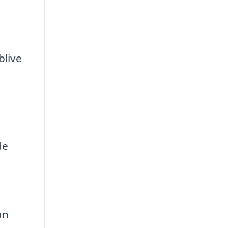
blive
de
an