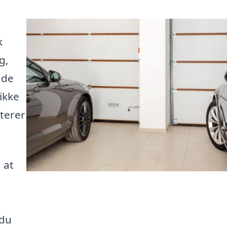
k
g,
 de
ikke
terer
 at
 du