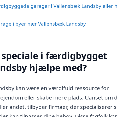
ærdigbyggede garager i Vallensbæk Landsby eller 
garage i byer nær Vallensbæk Landsby
speciale i færdigbygget
andsby hjælpe med?
ndsby kan være en værdifuld ressource for
s ejendom eller skabe mere plads. Uanset om 
er andet, tilbyder firmaer, der specialiserer si
er kan tilpasses dine behov. Disse fagfolk ka