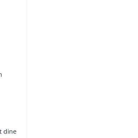
n
t dine