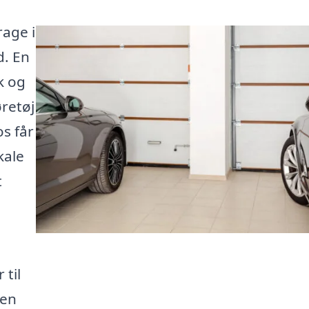
rage i
d. En
k og
øretøj
s får
kale
t
 til
 en