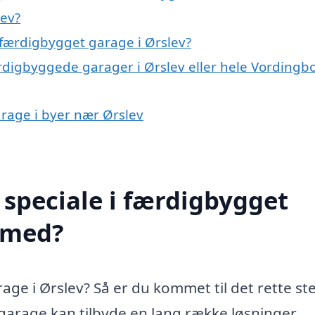
lev?
færdigbygget garage i Ørslev?
ærdigbyggede garager i Ørslev eller hele Vordingb
arage i byer nær Ørslev
speciale i færdigbygget
e med?
ge i Ørslev? Så er du kommet til det rette ste
 garage kan tilbyde en lang række løsninger