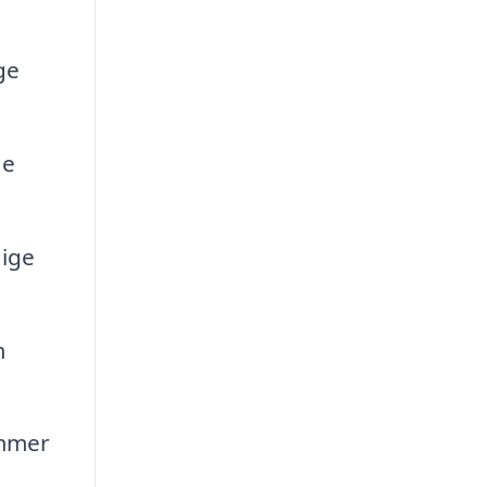
ge
ge
dige
m
ammer