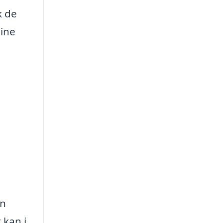
k de
dine
en
 kan i