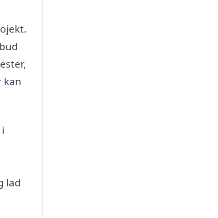
ojekt.
lbud
ester,
r kan
i
g lad