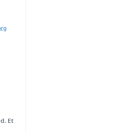
org
d. Et