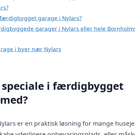
rs?
færdigbygget garage i Nylars?
ærdigbyggede garager i Nylars eller hele Bornholm
arage i byer nær Nylars
speciale i færdigbygget
e med?
Nylars er en praktisk løsning for mange huseje
skabe yderligere opbevaringsplads, eller måsk