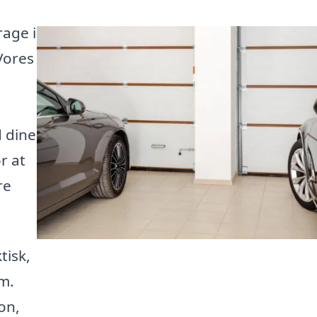
rage i
Vores
n
d dine
r at
re
tisk,
om.
on,