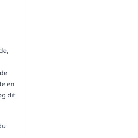
de,
 de
de en
og dit
du