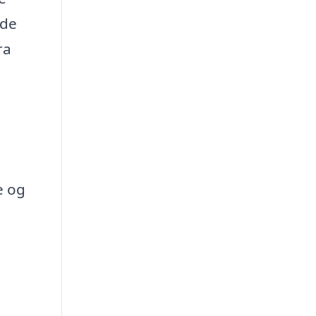
ede
ra
e og