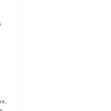
s
re,
e