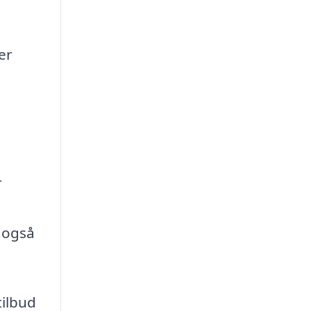
er
r
n også
tilbud