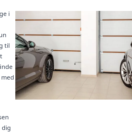
ge i
kun
 til
t
finde
ig med
sen
 dig