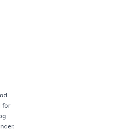
god
 for
 og
inger.