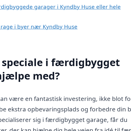
ærdigbyggede garager i Kyndby Huse eller hele
garage i byer nær Kyndby Huse
speciale i færdigbygget
hjælpe med?
 være en fantastisk investering, ikke blot fo
abe ekstra opbevaringsplads og forbedre din b
pecialiserer sig i færdigbygget garage, får du
, der kan hjælpe dig hele vejen fra idé til fæ