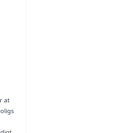
r at
oligs
rdigt