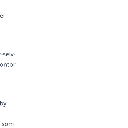
g
der
n
-selv-
kontor
dby
, som