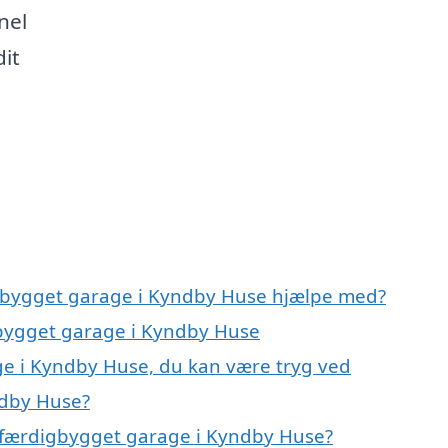
nel
dit
igbygget garage i Kyndby Huse hjælpe med?
gbygget garage i Kyndby Huse
ge i Kyndby Huse, du kan være tryg ved
ndby Huse?
 færdigbygget garage i Kyndby Huse?