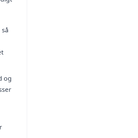
 så
et
d og
sser
r