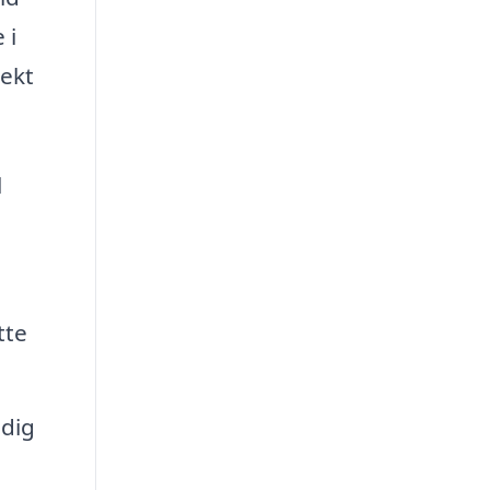
 i
jekt
l
tte
 dig