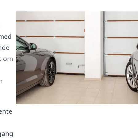
d
u
 med
inde
et om
n
ente
dgang