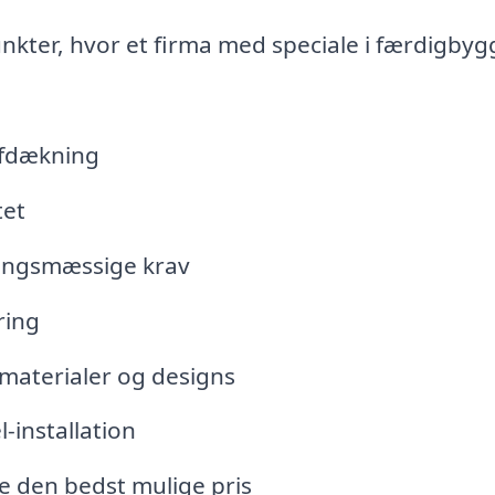
kter, hvor et firma med speciale i færdigbyg
afdækning
tet
vningsmæssige krav
ring
 materialer og designs
-installation
de den bedst mulige pris