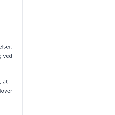
e
elser.
yg ved
, at
dover