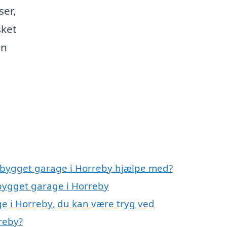
ser,
sket
in
igbygget garage i Horreby hjælpe med?
gbygget garage i Horreby
e i Horreby, du kan være tryg ved
reby?