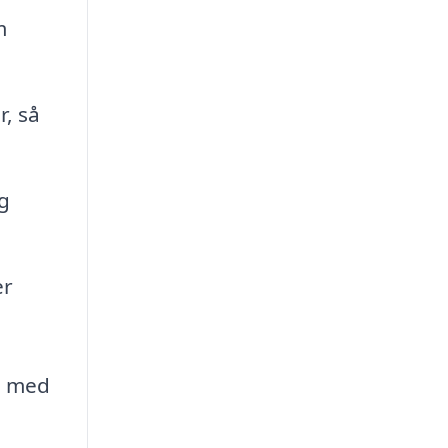
m
, så
g
er
e med