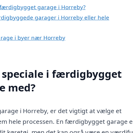
 færdigbygget garage i Horreby?
ærdigbyggede garager i Horreby eller hele
arage i byer nær Horreby
speciale i færdigbygget
pe med?
arage i Horreby, er det vigtigt at vælge et
nem hele processen. En færdigbygget garage e
dit køretøj, men det kan også være en værdifu