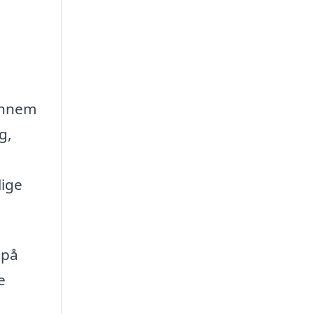
gennem
g,
lige
 på
e