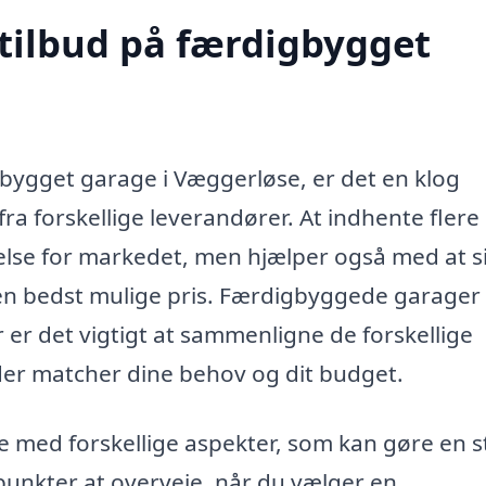
 tilbud på færdigbygget
gbygget garage i Væggerløse, er det en klog
fra forskellige leverandører. At indhente flere
tåelse for markedet, men hjælper også med at s
 den bedst mulige pris. Færdigbyggede garager
r er det vigtigt at sammenligne de forskellige
 der matcher dine behov og dit budget.
je med forskellige aspekter, som kan gøre en s
e punkter at overveje, når du vælger en