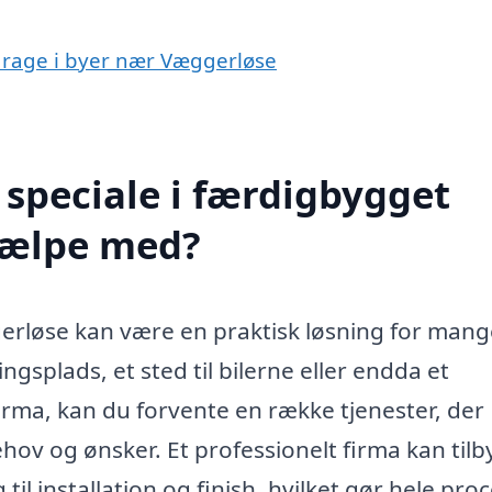
garage i byer nær Væggerløse
speciale i færdigbygget
jælpe med?
erløse kan være en praktisk løsning for mang
gsplads, et sted til bilerne eller endda et
firma, kan du forvente en række tjenester, der
ehov og ønsker. Et professionelt firma kan til
til installation og finish, hvilket gør hele pro