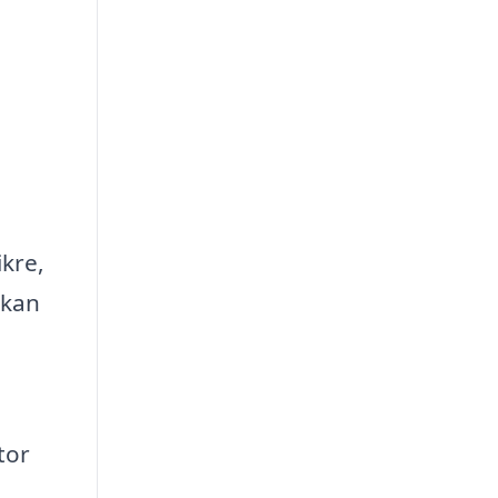
ikre,
 kan
tor