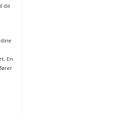
l dit
 dine
et. En
fører