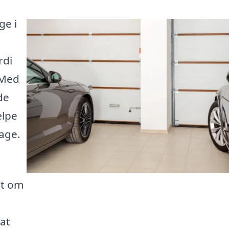
ge i
rdi
 Med
de
ælpe
age.
et om
 at