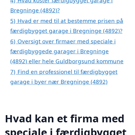
4)
Hvad koster færdigbygget garage i
Bregninge (4892)?
5)
Hvad er med til at bestemme prisen på
færdigbygget garage i Bregninge (4892)?
6)
Oversigt over firmaer med speciale i
færdigbyggede garager i Bregninge
(4892) eller hele Guldborgsund kommune
7)
Find en professionel til færdigbygget
garage i byer nær Bregninge (4892)
Hvad kan et firma med
speciale i færdigbygget