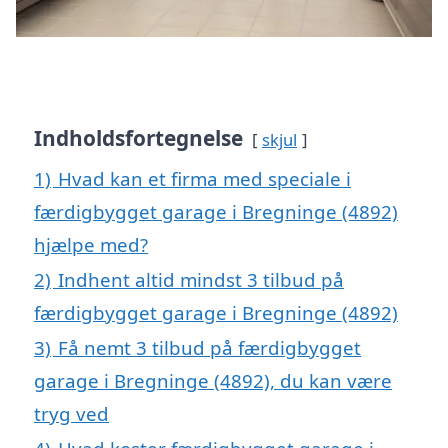
Indholdsfortegnelse
skjul
1)
Hvad kan et firma med speciale i
færdigbygget garage i Bregninge (4892)
hjælpe med?
2)
Indhent altid mindst 3 tilbud på
færdigbygget garage i Bregninge (4892)
3)
Få nemt 3 tilbud på færdigbygget
garage i Bregninge (4892), du kan være
tryg ved