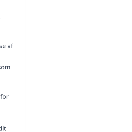
t
se af
n
 som
 for
dit