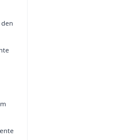
å den
nte
om
vente