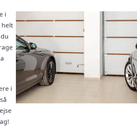
 i
 helt
 du
arage
ra
re i
 så
ejse
ag!