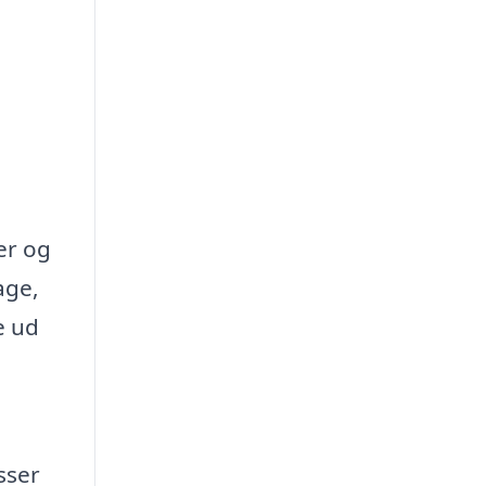
er og
age,
e ud
sser