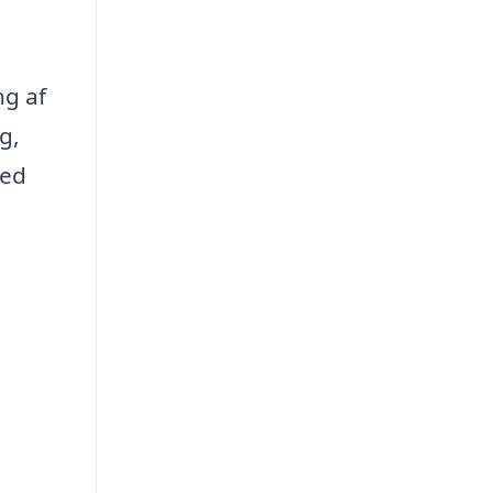
ng af
g,
med