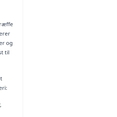
træffe
verer
er og
 til
t
ri:
,