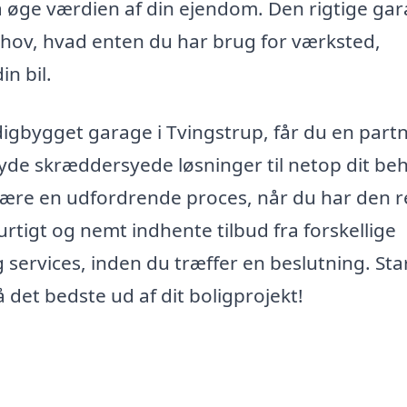
også øge værdien af din ejendom. Den rigtige ga
behov, hvad enten du har brug for værksted,
in bil.
digbygget garage i Tvingstrup, får du en partn
byde skræddersyede løsninger til netop dit be
være en udfordrende proces, når du har den r
tigt og nemt indhente tilbud fra forskellige
services, inden du træffer en beslutning. Sta
 det bedste ud af dit boligprojekt!