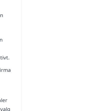
an
in
tivt.
firma
ler
 valg