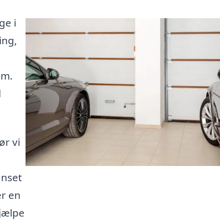
ge i
ing,
om.
l
r vi
anset
er en
hjælpe