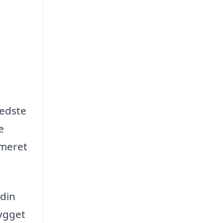
bedste
e
rmeret
din
bygget