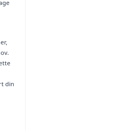
rage
er,
hov.
ette
rt din