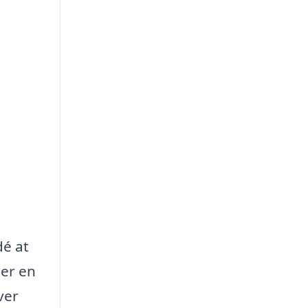
dé at
 er en
ver