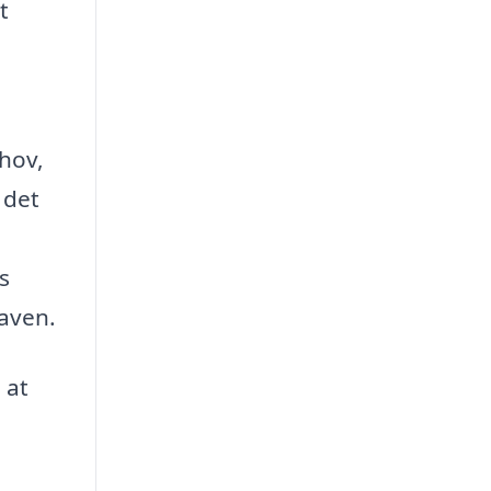
t
ehov,
 det
s
gaven.
 at