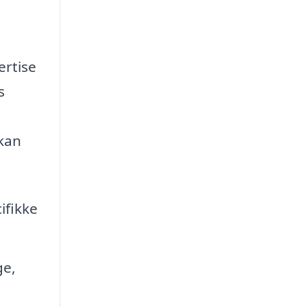
ertise
s
 kan
ifikke
ge,