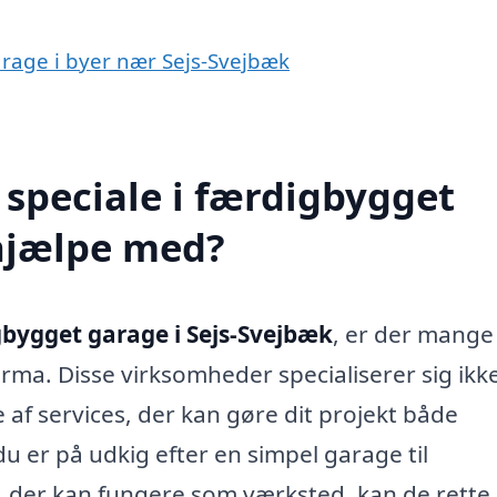
arage i byer nær Sejs-Svejbæk
speciale i færdigbygget
 hjælpe med?
bygget garage i Sejs-Svejbæk
, er der mange
irma. Disse virksomheder specialiserer sig ikk
e af services, der kan gøre dit projekt både
 er på udkig efter en simpel garage til
g, der kan fungere som værksted, kan de rette