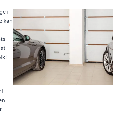
ge i
e kan
ets
det
lk i
 i
en
t