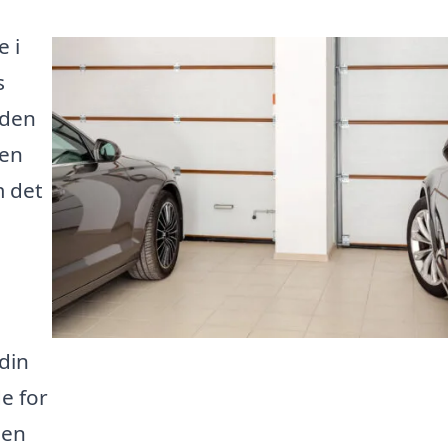
 i
s
 den
 en
m det
 din
e for
 en