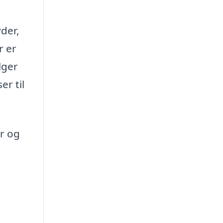
der,
r er
lger
er til
r og