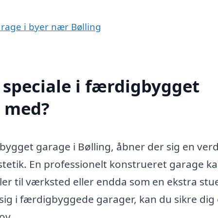
arage i byer nær Bølling
speciale i færdigbygget
e med?
gbygget garage i Bølling, åbner der sig en ver
tetik. En professionelt konstrueret garage k
ler til værksted eller endda som en ekstra stu
 sig i færdigbyggede garager, kan du sikre dig
ov.