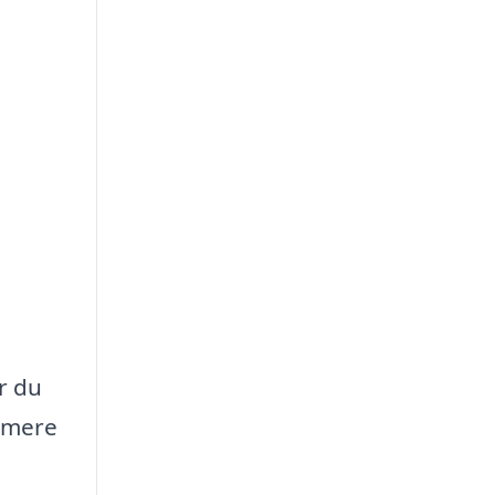
r du
g mere