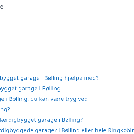
ne
gbygget garage i Bølling hjælpe med?
bygget garage i Bølling
e i Bølling, du kan være tryg ved
ing?
færdigbygget garage i Bølling?
rdigbyggede garager i Bølling eller hele Ringkøbi