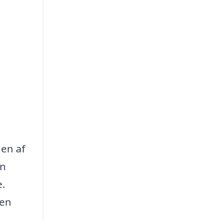
den af
an
e.
 en