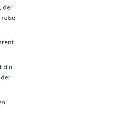
, der
rrelse
arent
t din
 der
en
r