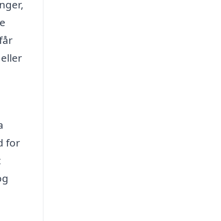
nger,
de
får
eller
a
d for
t
og