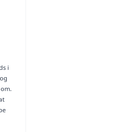
ds i
 og
ndom.
at
pe