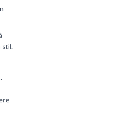
en
å
stil.
.
ere