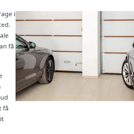
rage i
ted.
ale
an få
e
å
 ud
 få
it