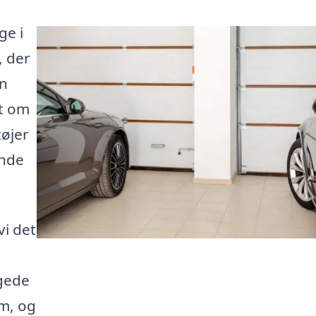
ge i
, der
en
et om
tøjer
inde
i det
ggede
rm, og