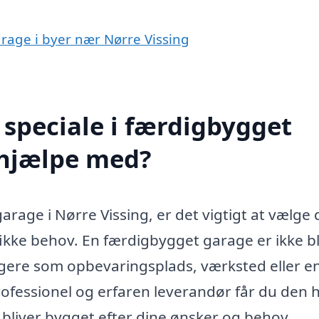
arage i byer nær Nørre Vissing
speciale i færdigbygget
 hjælpe med?
rage i Nørre Vissing, er det vigtigt at vælge 
fikke behov. En færdigbygget garage er ikke bl
ungere som opbevaringsplads, værksted eller 
ofessionel og erfaren leverandør får du den h
ge bliver bygget efter dine ønsker og behov.