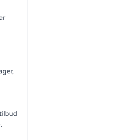
er
ager,
tilbud
.