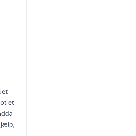
det
ot et
endda
jælp,