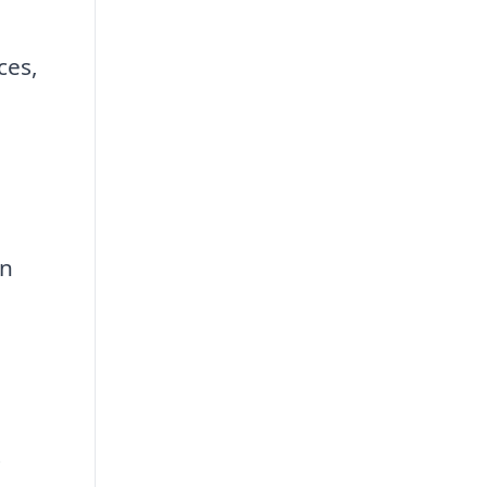
ces,
en
t