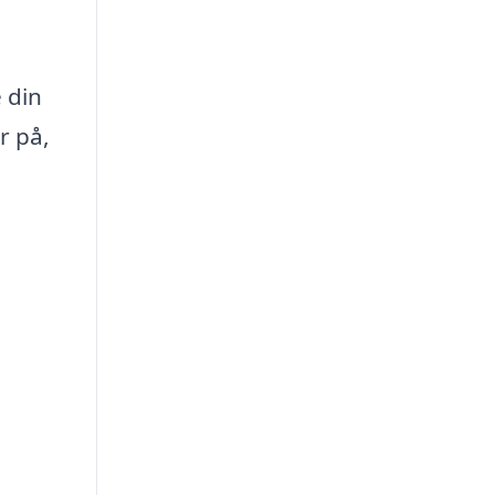
 din
r på,