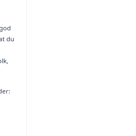
 god
 at du
lk,
der: