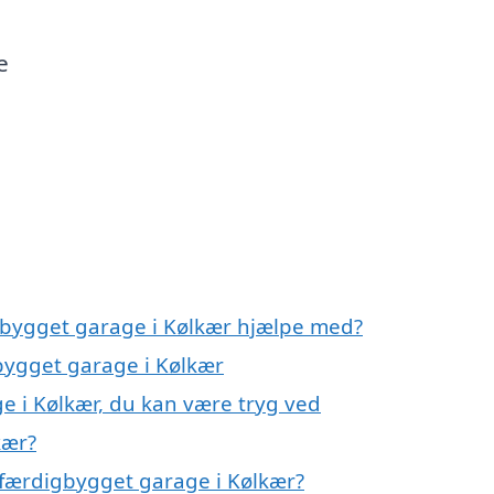
e
gbygget garage i Kølkær hjælpe med?
gbygget garage i Kølkær
e i Kølkær, du kan være tryg ved
kær?
 færdigbygget garage i Kølkær?