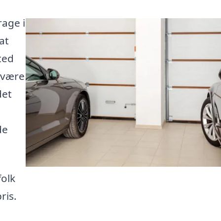
rage i
at
ted
 være
det
de
folk
ris.