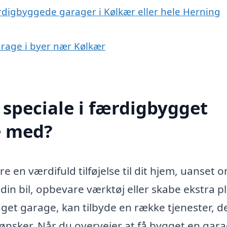
ærdigbyggede garager i Kølkær eller hele Herning
arage i byer nær Kølkær
speciale i færdigbygget
e med?
 en værdifuld tilføjelse til dit hjem, uanset 
e din bil, opbevare værktøj eller skabe ekstra p
ygget garage, kan tilbyde en række tjenester, d
nsker. Når du overvejer at få bygget en gara