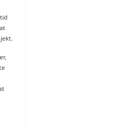
tid
at
jekt.
er,
te
at