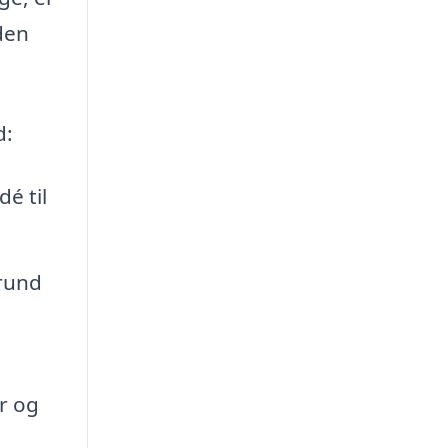
nden
d:
é til
grund
er og