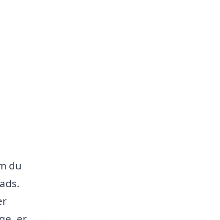
om du
lads.
er
ge, er