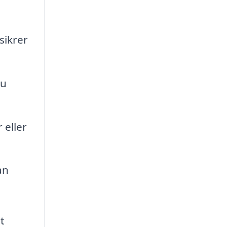
sikrer
du
 eller
an
t