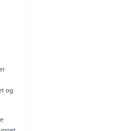
er
et og
ge
bygget