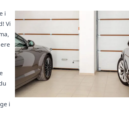
 i
! Vi
rma,
gere
e
 du
ge i