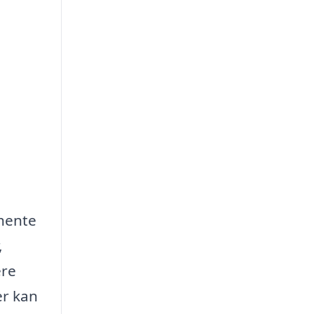
dhente
,
ere
er kan