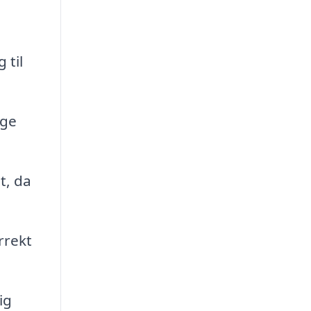
:
 til
age
t, da
rrekt
ig