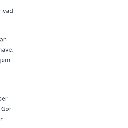
 hvad
kan
 have.
hjem
ser
. Gør
er