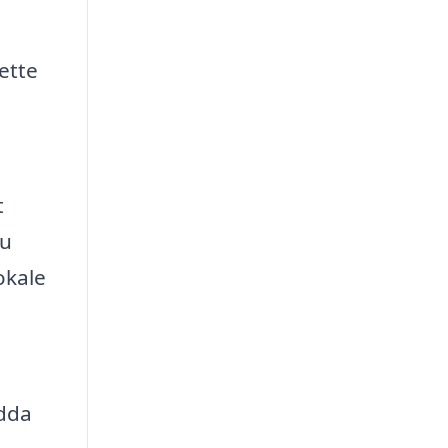
ette
t
du
okale
ndda