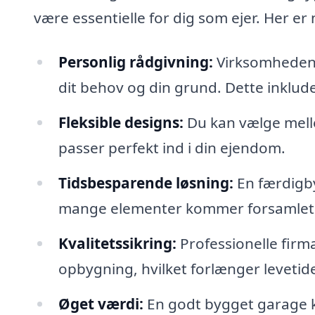
være essentielle for dig som ejer. Her er
Personlig rådgivning:
Virksomheden v
dit behov og din grund. Dette inkluder
Fleksible designs:
Du kan vælge mellem
passer perfekt ind i din ejendom.
Tidsbesparende løsning:
En færdigby
mange elementer kommer forsamlet og 
Kvalitetssikring:
Professionelle firma
opbygning, hvilket forlæng­er levetid
Øget værdi:
En godt bygget garage ka