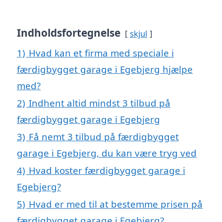
Indholdsfortegnelse
skjul
1)
Hvad kan et firma med speciale i
færdigbygget garage i Egebjerg hjælpe
med?
2)
Indhent altid mindst 3 tilbud på
færdigbygget garage i Egebjerg
3)
Få nemt 3 tilbud på færdigbygget
garage i Egebjerg, du kan være tryg ved
4)
Hvad koster færdigbygget garage i
Egebjerg?
5)
Hvad er med til at bestemme prisen på
færdigbygget garage i Egebjerg?