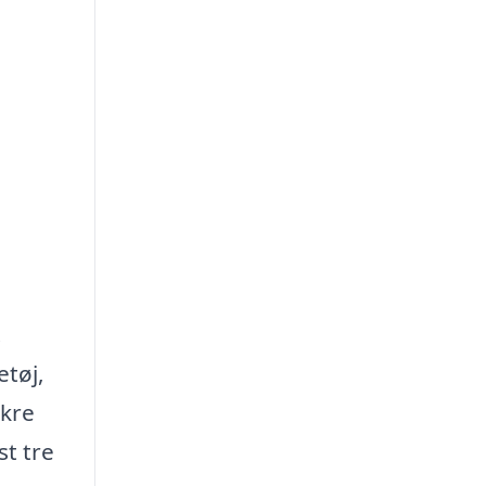
.
etøj,
ikre
st tre