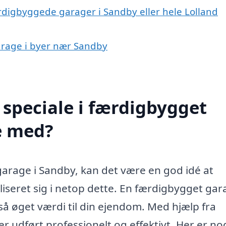
ærdigbyggede garager i Sandby eller hele Lolland
garage i byer nær Sandby
speciale i færdigbygget
e med?
garage i Sandby, kan det være en god idé at
iseret sig i netop dette. En færdigbygget ga
så øget værdi til din ejendom. Med hjælp fra
ver udført professionelt og effektivt. Her er no