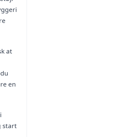
yggeri
re
sk at
 du
ære en
i
 start