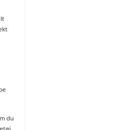
lt
ekt
pe
om du
etøj.