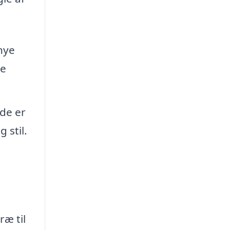
nye
ne
de er
 stil.
ræ til