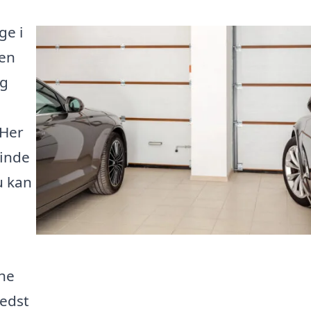
ge i
den
og
 Her
finde
u kan
gne
bedst