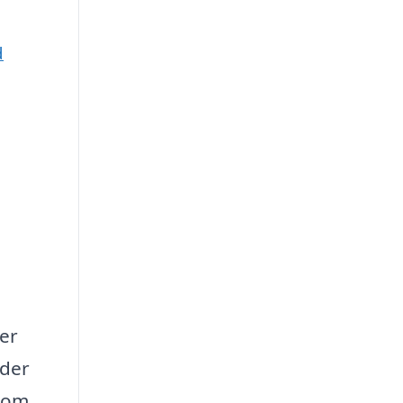
d
der
 der
 som