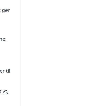
t gør
ne.
r til
ivt,