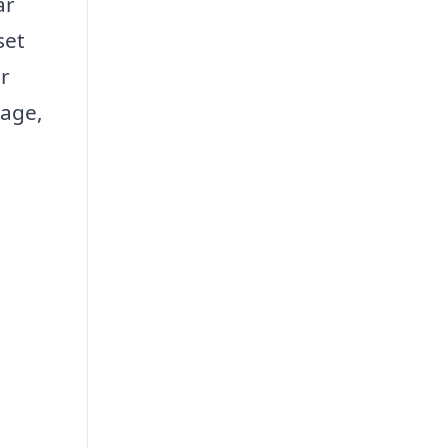
ar
set
r
rage,