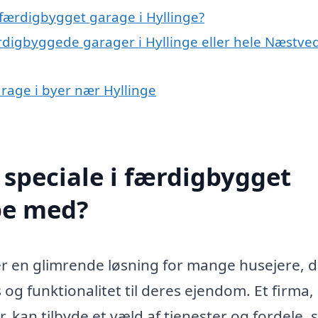
færdigbygget garage i Hyllinge?
ærdigbyggede garager i Hyllinge eller hele Næstve
arage i byer nær Hyllinge
speciale i færdigbygget
pe med?
er en glimrende løsning for mange husejere, 
 og funktionalitet til deres ejendom. Et firma,
, kan tilbyde et væld af tjenester og fordele,