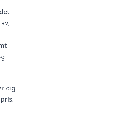
 det
rav,
emt
og
er dig
pris.