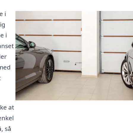
 i
ig
e i
anset
ler
 med
t
ke at
enkel
, så