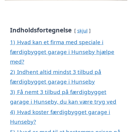
Indholdsfortegnelse
skjul
1)
Hvad kan et firma med speciale i
færdigbygget garage i Hunseby hjælpe
med?
2)
Indhent altid mindst 3 tilbud på
færdigbygget garage i Hunseby
3)
Få nemt 3 tilbud på færdigbygget
garage i Hunseby, du kan være tryg ved
4)
Hvad koster færdigbygget garage i
Hunseby?
5)
Hvad er med til at bestemme prisen på