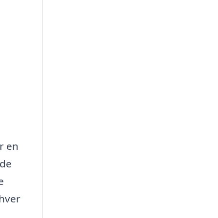
år en
åde
e
 hver