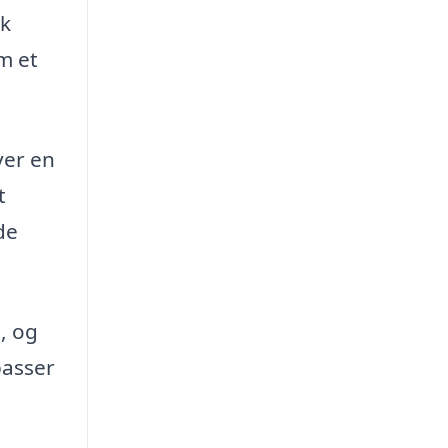
sk
m et
ver en
t
de
, og
passer