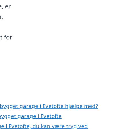
e, er
n.
t for
gbygget garage i Evetofte hjælpe med?
bygget garage i Evetofte
e i Evetofte, du kan være tryg ved