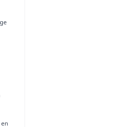
age
n
 en