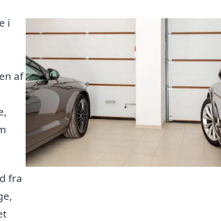
 i
en af
u
e,
om
d fra
ge,
et