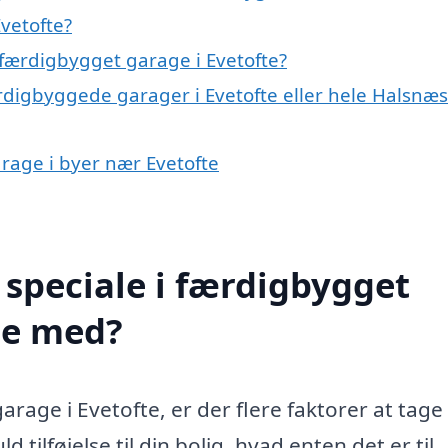
vetofte?
færdigbygget garage i Evetofte?
rdigbyggede garager i Evetofte eller hele Halsnæs
arage i byer nær Evetofte
speciale i færdigbygget
pe med?
rage i Evetofte, er der flere faktorer at tage
tilføjelse til din bolig, hvad enten det er til