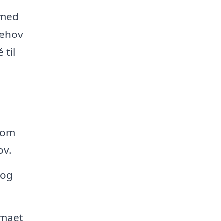
 med
behov
 til
g om
ov.
 og
rmaet