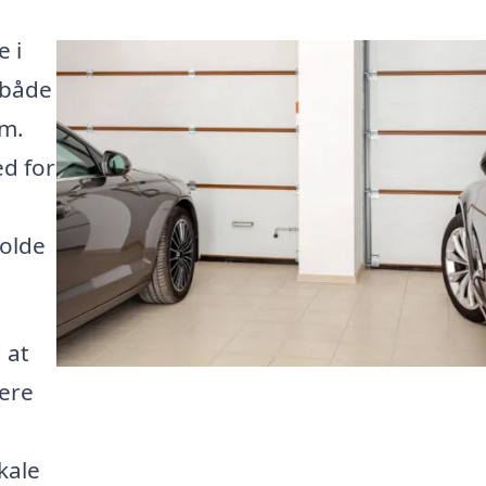
 i
 både
em.
ed for
olde
 at
sere
i
kale