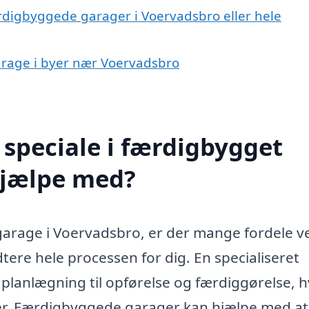
ærdigbyggede garager i Voervadsbro eller hele
garage i byer nær Voervadsbro
speciale i færdigbygget
hjælpe med?
garage i Voervadsbro, er der mange fordele v
tere hele processen for dig. En specialiseret
 planlægning til opførelse og færdiggørelse, h
er. Færdigbyggede garager kan hjælpe med at