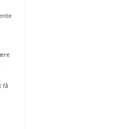
ente
være
e
t få