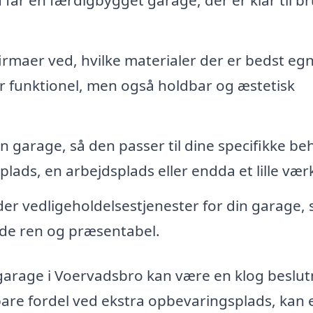
 får en færdigbygget garage, der er klar til b
irmaer ved, hvilke materialer der er bedst eg
er funktionel, men også holdbar og æstetisk
in garage, så den passer til dine specifikke be
ads, en arbejdsplads eller endda et lille vær
er vedligeholdelsestjenester for din garage, 
olde ren og præsentabel.
 garage i Voervadsbro kan være en klog beslut
are fordel ved ekstra opbevaringsplads, kan 