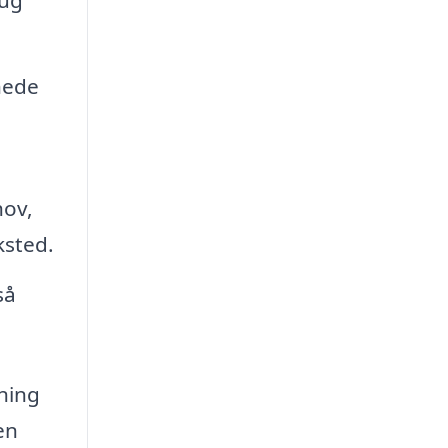
rug
nede
hov,
ksted.
så
ning
en