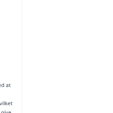
ed at
vilket
 give