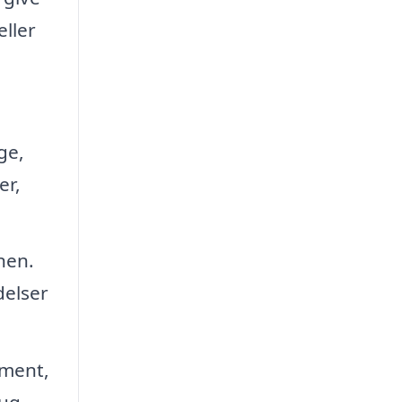
eller
ge,
er,
nen.
delser
ament,