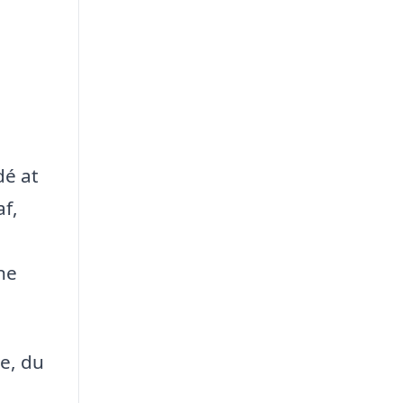
dé at
af,
ne
e, du