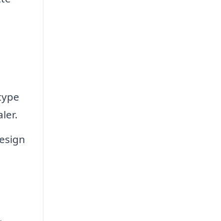
type
ler.
esign