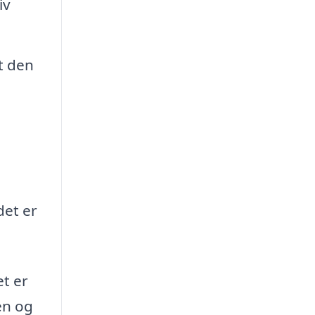
iv
t den
det er
et er
en og