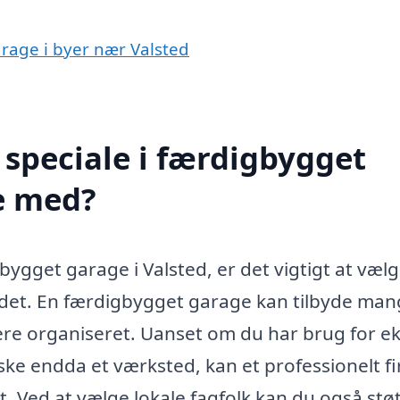
arage i byer nær Valsted
speciale i færdigbygget
e med?
bygget garage i Valsted, er det vigtigt at vælg
ådet. En færdigbygget garage kan tilbyde ma
 mere organiseret. Uanset om du har brug for e
ske endda et værksted, kan et professionelt f
at. Ved at vælge lokale fagfolk kan du også stø