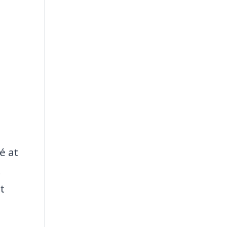
é at
t
t