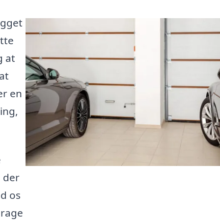
ygget
tte
g at
at
er en
ing,
e
 der
ad os
arage