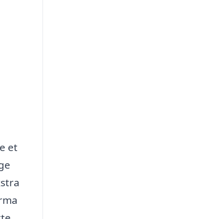
e et
nge
kstra
irma
tte