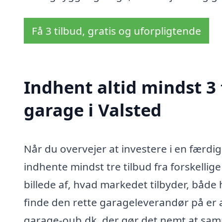
Få 3 tilbud, gratis og uforpligtende
Indhent altid mindst 3
garage i Valsted
Når du overvejer at investere i en færdig
indhente mindst tre tilbud fra forskellige 
billede af, hvad markedet tilbyder, både 
finde den rette garageleverandør på er 
garage-oub.dk, der gør det nemt at samm