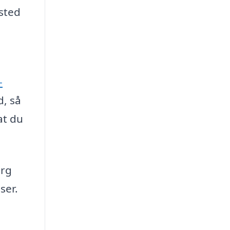
 sted
-
d, så
at du
ørg
ser.