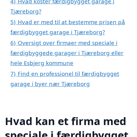
4)
Hvad koster færdigbygget garage i
Tjæreborg?
5)
Hvad er med til at bestemme prisen på
færdigbygget garage i Tjæreborg?
6)
Oversigt over firmaer med speciale i
færdigbyggede garager i Tjæreborg eller
hele Esbjerg kommune
7)
Find en professionel til færdigbygget
garage i byer nær Tjæreborg
Hvad kan et firma med
speciale i færdigbygget