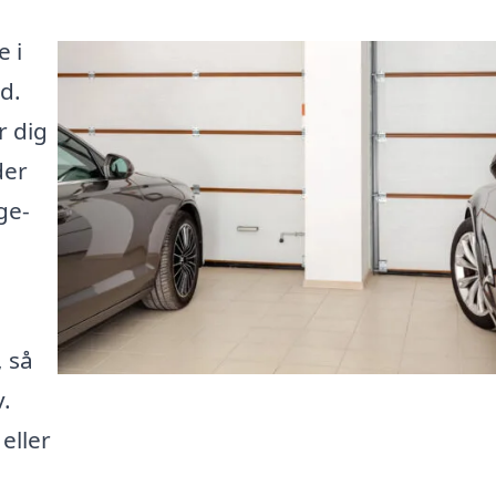
 i
d.
r dig
der
ge-
 så
v.
eller