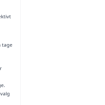
ktivt
n tage
r
ge.
 valg