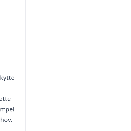
skytte
ette
impel
ehov.