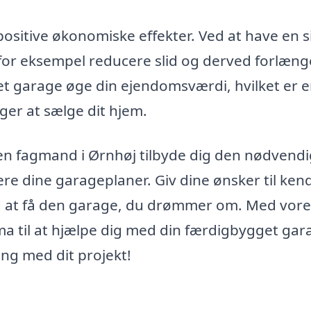
sitive økonomiske effekter. Ved at have en s
 for eksempel reducere slid og derved forlæng
et garage øge din ejendomsværdi, hvilket er 
ger at sælge dit hjem.
en fagmand i Ørnhøj tilbyde dig den nødvend
sere dine garageplaner. Giv dine ønsker til ken
ed at få den garage, du drømmer om. Med vore
ma til at hjælpe dig med din færdigbygget gara
ng med dit projekt!