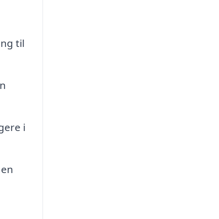
ng til
in
gere i
 en