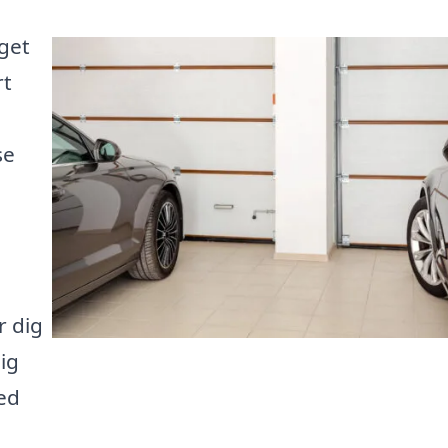
get
rt
se
r dig
ig
ed
a