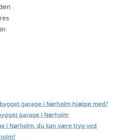
 den
ores
in
igbygget garage i Nørholm hjælpe med?
gbygget garage i Nørholm
e i Nørholm, du kan være tryg ved
rholm?