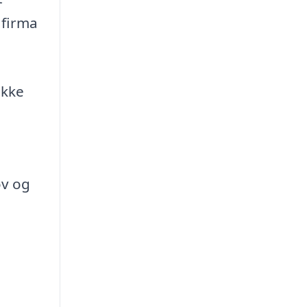
t firma
ække
ov og