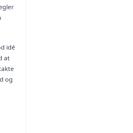
egler
n
od idé
d at
takte
ud og