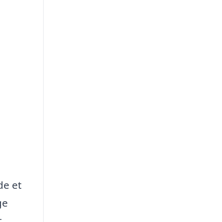
de et
ge
t