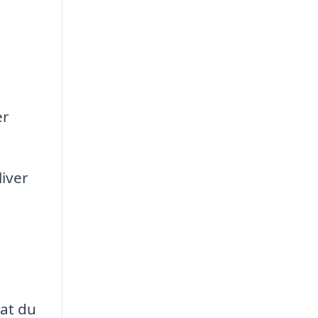
er
liver
 at du