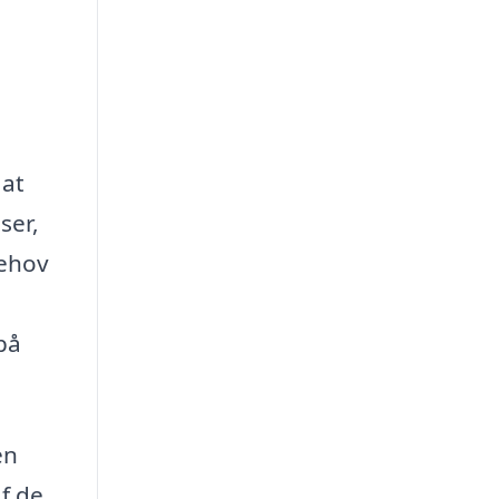
 at
ser,
behov
på
en
f de