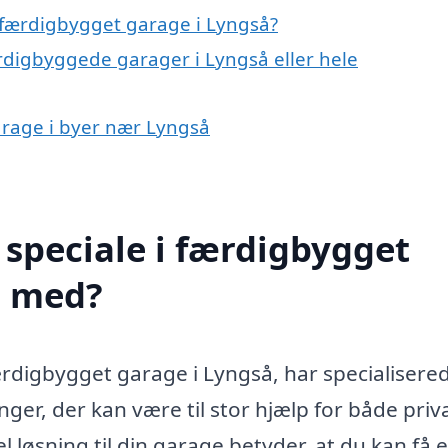
 færdigbygget garage i Lyngså?
rdigbyggede garager i Lyngså eller hele
arage i byer nær Lyngså
speciale i færdigbygget
e med?
ærdigbygget garage i Lyngså, har specialisere
er, der kan være til stor hjælp for både priv
l løsning til din garage betyder, at du kan få 