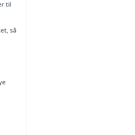
 til
et, så
u
ye