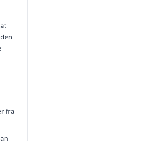
 at
r den
e
r fra
kan