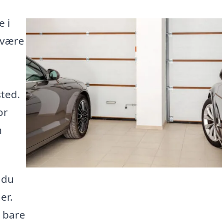
 i
 være
sted.
or
n
å du
er.
r bare