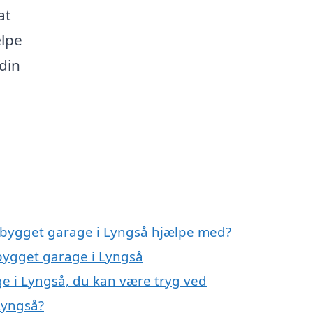
at
ælpe
 din
igbygget garage i Lyngså hjælpe med?
gbygget garage i Lyngså
e i Lyngså, du kan være tryg ved
Lyngså?