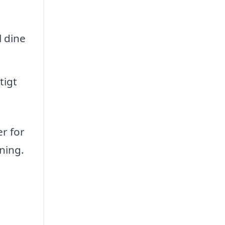
l dine
tigt
er for
ning.