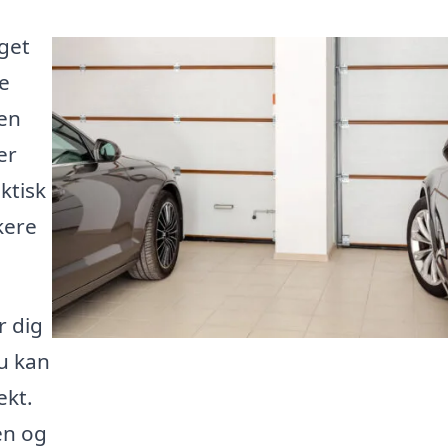
get
te
en
er
ktisk
kere
r dig
du kan
ekt.
en og