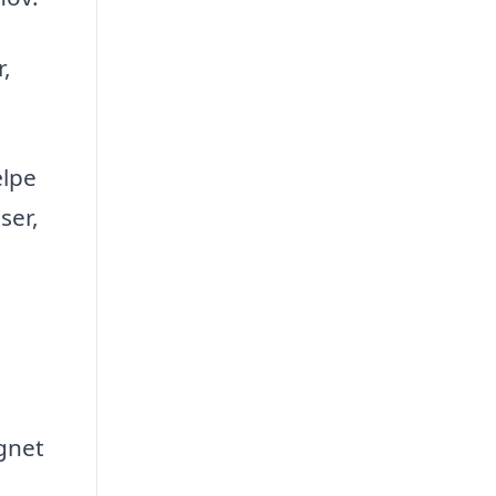
r,
ælpe
ser,
ignet