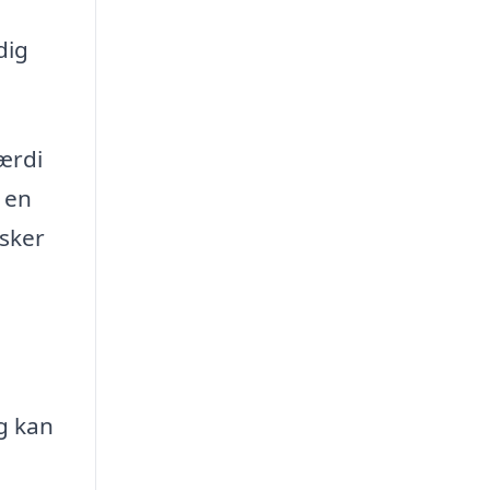
dig
ærdi
a en
nsker
g kan