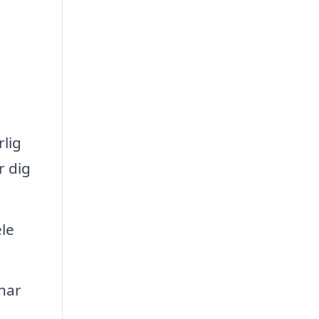
lig
r dig
le
har