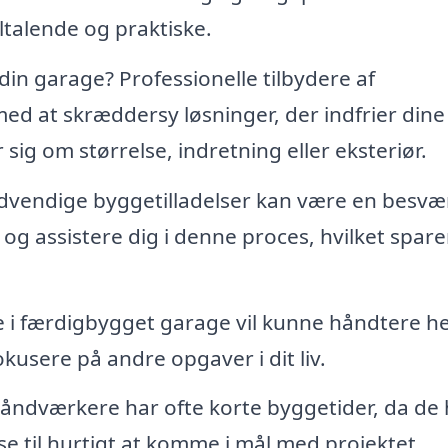
iltalende og praktiske.
din garage? Professionelle tilbydere af
d at skræddersy løsninger, der indfrier dine
 sig om størrelse, indretning eller eksteriør.
dvendige byggetilladelser kan være en besvær
 og assistere dig i denne proces, hvilket spare
e i færdigbygget garage vil kunne håndtere he
fokusere på andre opgaver i dit liv.
håndværkere har ofte korte byggetider, da de 
e til hurtigt at komme i mål med projektet.