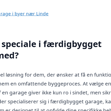
arage i byer nær Linde
speciale i færdigbygget
 med?
el løsning for dem, der ønsker at få en funkti
ennem en omfattende byggeproces. At vælge e
f en garage giver ikke kun ro i sindet, men sik
, der specialiserer sig i færdigbygget garage, k
m er designet til at opfylde dine specifikke be