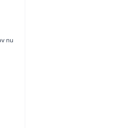
e
ov nu