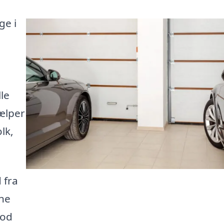
ge i
le
jælper
lk,
 fra
gne
mod