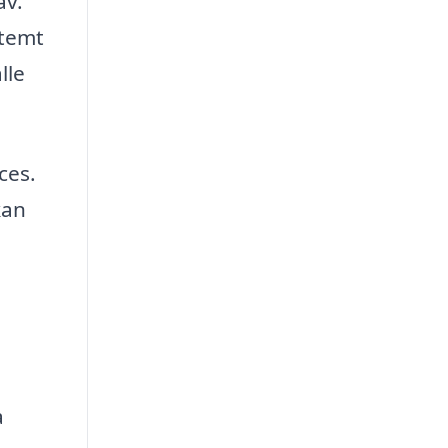
av.
stemt
lle
ces.
kan
a