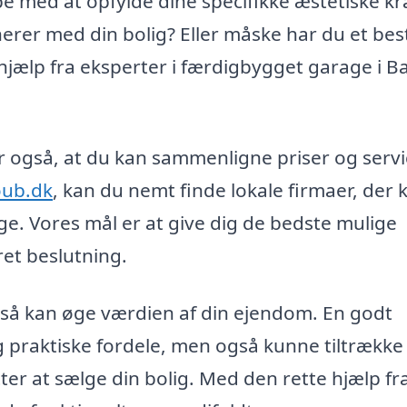
e med at opfylde dine specifikke æstetiske kr
rer med din bolig? Eller måske har du et be
hjælp fra eksperter i færdigbygget garage i Ba
ør også, at du kan sammenligne priser og servi
oub.dk
, kan du nemt finde lokale firmaer, der 
ge. Vores mål er at give dig de bedste mulige
et beslutning.
gså kan øge værdien af din ejendom. En godt
dig praktiske fordele, men også kunne tiltrække
ter at sælge din bolig. Med den rette hjælp fr