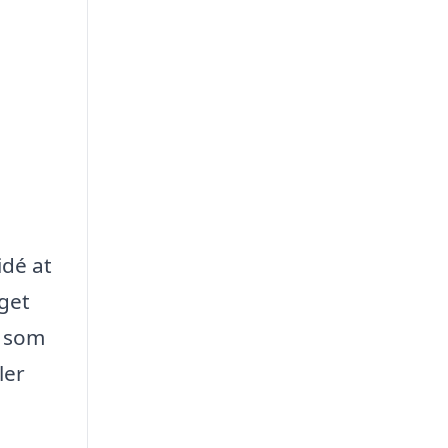
idé at
gget
e som
ler