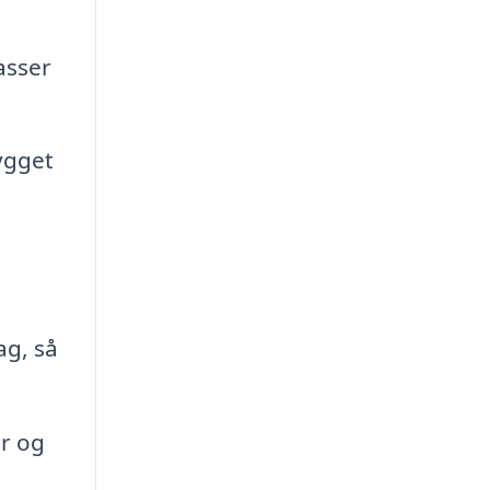
asser
ygget
ag, så
er og