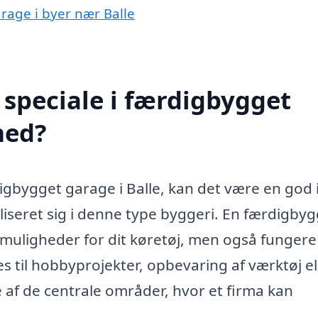
arage i byer nær Balle
speciale i færdigbygget
med?
igbygget garage i Balle, kan det være en god 
iseret sig i denne type byggeri. En færdigby
smuligheder for dit køretøj, men også funger
s til hobbyprojekter, opbevaring af værktøj el
e af de centrale områder, hvor et firma kan