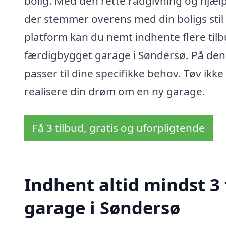
bolig. Med den rette rådgivning og hjælp
der stemmer overens med din boligs sti
platform kan du nemt indhente flere tilbud
færdigbygget garage i Søndersø. På den m
passer til dine specifikke behov. Tøv ikk
realisere din drøm om en ny garage.
Få 3 tilbud, gratis og uforpligtende
Indhent altid mindst 3
garage i Søndersø