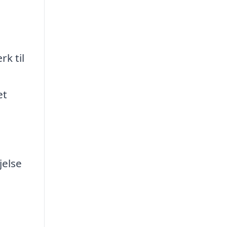
k til
et
jelse