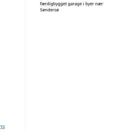
færdigbygget garage i byer nær
Søndersø
ns