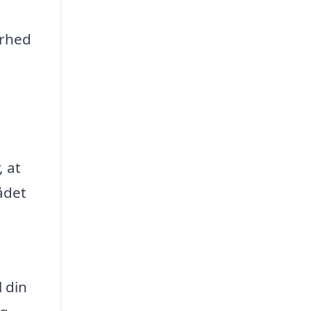
arhed
, at
ådet
l din