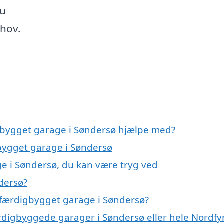
du
ehov.
igbygget garage i Søndersø hjælpe med?
gbygget garage i Søndersø
e i Søndersø, du kan være tryg ved
dersø?
 færdigbygget garage i Søndersø?
ærdigbyggede garager i Søndersø eller hele Nordfy