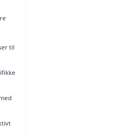
ere
r til
ifikke
 med
tivt