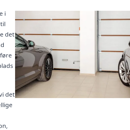
 i
il
de det
nd
lføre
plads
i det
llige
on,