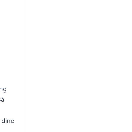
ing
så
 dine