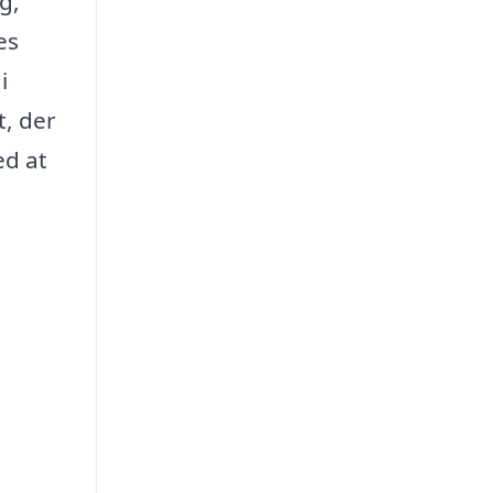
g,
es
i
t, der
ed at